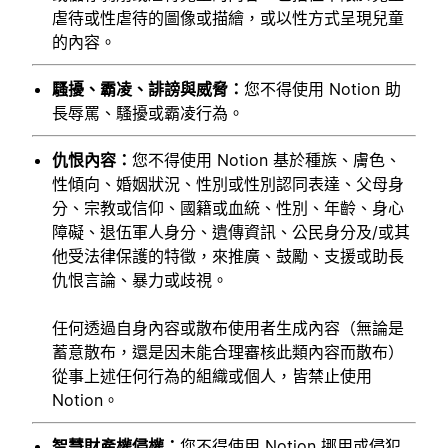
虐待或性虐待的圖像或描繪，或以性方式呈現兒童
的內容。
騷擾、霸凌、誹謗與威脅：
您不得使用 Notion 助
長辱罵、騷擾或霸凌行為。
仇恨內容：
您不得使用 Notion 基於種族、膚色、
性傾向、婚姻狀況、性別或性別認同表達、父母身
分、宗教或信仰、國籍或血統、性別、年齡、身心
障礙、退伍軍人身分、遺傳資訊、公民身分及/或其
他受法律保護的特徵，來推廣、鼓勵、支援或助長
仇恨言論、暴力或歧視。
任何透過自身內容或散布使用者生成內容（無論是
蓄意散布，還是因未能合理審核此類內容而散布）
從事上述任何行為的組織或個人，皆禁止使用
Notion。
智慧財產權侵權：
您不得使用 Notion 挪用或侵犯