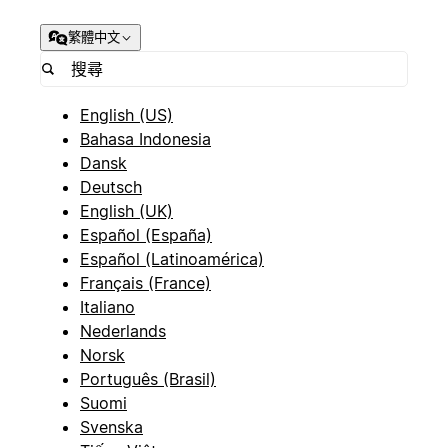
繁體中文
English (US)
Bahasa Indonesia
Dansk
Deutsch
English (UK)
Español (España)
Español (Latinoamérica)
Français (France)
Italiano
Nederlands
Norsk
Português (Brasil)
Suomi
Svenska