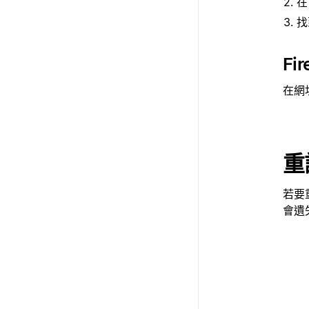
找
Fir
在網
重
若要
會遺