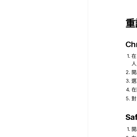
重
Ch
在
人
開
在
對
Saf
開