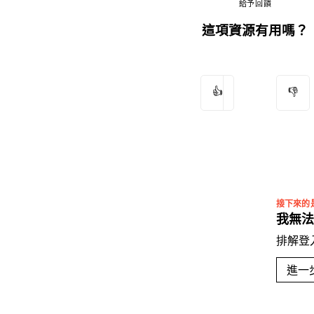
給予回饋
這項資源有用嗎？
👍
👎
接下來的
我無法
排解登入
進一