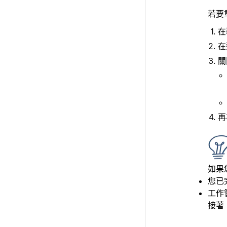
若要重
在
在
關
再
如果
您已
工作
接著