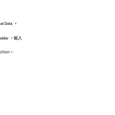
。
cal Data
。輸入
older
tion。