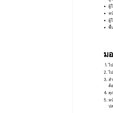
ผู
หน
ผู
พื
มอ
ไป
ไปท
สำ
ต้
คุ
หน
ปล