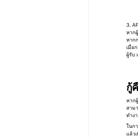
3. A
หากผู
หากก
เมื่อ
ผู้รั
กู
หากผู
สามาร
ทำงาน
ในการ
แล้วเ