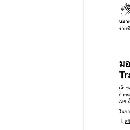
หมาย
รายชื
มอ
Tr
เจ้าข
ย้ายห
API น
ในการ
สร