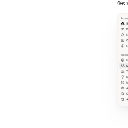
ถัดจา