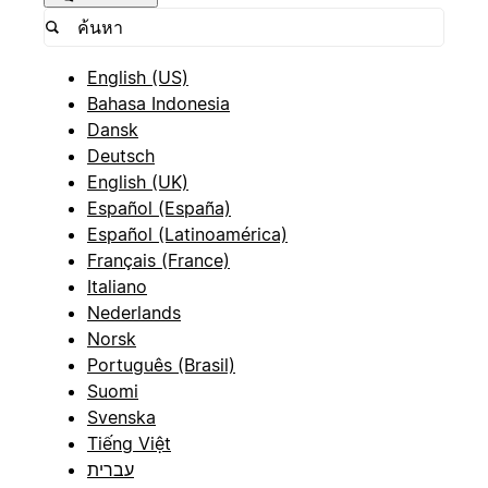
English (US)
Bahasa Indonesia
Dansk
Deutsch
English (UK)
Español (España)
Español (Latinoamérica)
Français (France)
Italiano
Nederlands
Norsk
Português (Brasil)
Suomi
Svenska
Tiếng Việt
עברית