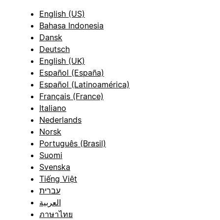
English (US)
Bahasa Indonesia
Dansk
Deutsch
English (UK)
Español (España)
Español (Latinoamérica)
Français (France)
Italiano
Nederlands
Norsk
Português (Brasil)
Suomi
Svenska
Tiếng Việt
עברית
العربية
ภาษาไทย