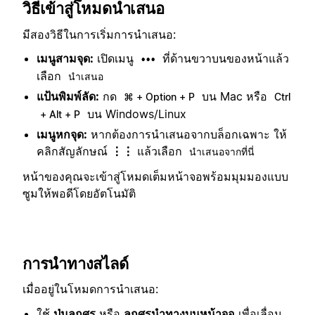
วิธีเข้าสู่โหมดนำเสนอ
มีสองวิธีในการเริ่มการนำเสนอ:
เมนูสามจุด:
เปิดเมนู
ที่ด้านขวาบนของหน้าแล้ว
•••
เลือก
นำเสนอ
แป้นพิมพ์ลัด:
กด
บน Mac หรือ
⌘ + Option + P
Ctrl
บน Windows/Linux
+ Alt + P
เมนูหกจุด:
หากต้องการนำเสนอจากบล็อกเฉพาะ ให้
คลิกสัญลักษณ์
⋮⋮
แล้วเลือก
นำเสนอจากที่นี่
หน้าของคุณจะเข้าสู่โหมดเต็มหน้าจอพร้อมมุมมองแบบ
ซูมให้พอดีโดยอัตโนมัติ
การนำทางสไลด์
เมื่ออยู่ในโหมดการนำเสนอ:
ใช้
ปุ่มลูกศร
หรือ
ลูกศรนำทางบนหน้าจอ
เพื่อเลื่อน