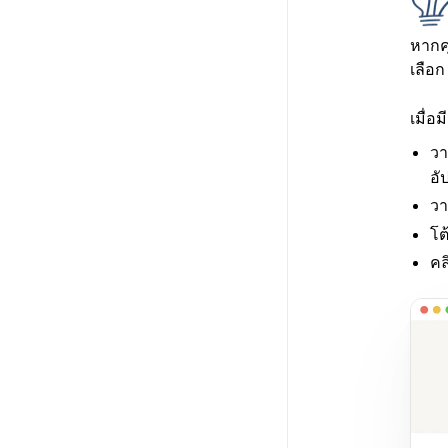
หากค
เลือ
เมื่
วา
อั
วา
โต
คล