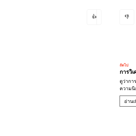
👍
👎
ถัดไป
การวิเ
ดูว่าก
ความนิ
อ่านเพ