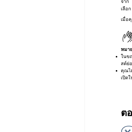
จาก
เลือ
เมื่
หมาย
ในขณ
สต์ย่
คุณไ
เปิด
ตอ