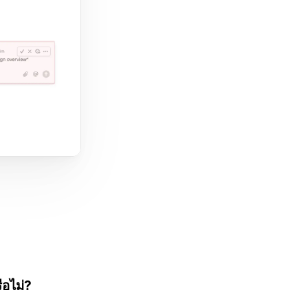
ือไม่?