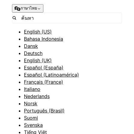
ภาษาไทย
English (US)
Bahasa Indonesia
Dansk
Deutsch
English (UK)
Español (España)
Español (Latinoamérica)
Français (France)
Italiano
Nederlands
Norsk
Português (Brasil)
Suomi
Svenska
Tiếng Việt