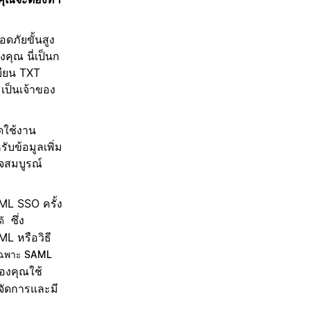
ดภัยขั้นสูง
คุณ นี่เป็นก
เบียน TXT
ป็นเจ้าของ
ดใช้งาน
ับข้อมูลเพิ่ม
จสมบูรณ์
AML SSO ครั้ง
ซึ่ง
ด้
L หรือวิธี
ฉพาะ SAML
ของคุณใช้
กจัดการและมี