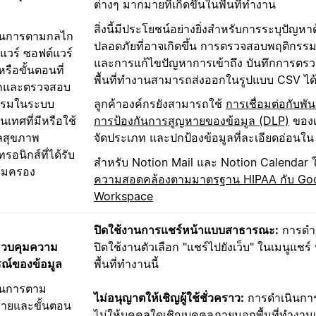
ต่างๆ มากมายที่เกิดขึ้นในพื้นที่ทำงาน
สิ่งนี้มีประโยชน์อย่างยิ่งสำหรับการระบุปัญห
ินการตามกลไก
ปลอดภัยที่อาจเกิดขึ้น การตรวจสอบพฤติกรรมท
แวร์ ซอฟต์แวร์
และการแก้ไขปัญหาการเข้าถึง บันทึกการต
รือขั้นตอนที่
พื้นที่ทำงานสามารถส่งออกในรูปแบบ CSV ได
ึกและตรวจสอบ
รรมในระบบ
ลูกค้าองค์กรยังสามารถใช้
การเชื่อมต่อกับพั
เทศที่มีหรือใช้
การป้องกันการสูญหายของข้อมูล (DLP)
ของเ
ูลสุขภาพ
จัดประเภท และปกป้องข้อมูลที่ละเอียดอ่อนใน
ทรอนิกส์ที่ได้รับ
สำหรับ Notion Mail และ Notion Calendar ใ
ุ้มครอง
ความสอดคล้องตามมาตรฐาน HIPAA กับ Go
Workspace
ปิดใช้งานการแชร์หน้าแบบสาธารณะ:
การดำเ
วบคุมความ
ปิดใช้งานตัวเลือก "แชร์ไปยังเว็บ" ในเมนูแชร
รณ์ของข้อมูล
พื้นที่ทำงานนี้
ินการตาม
ไม่อนุญาตให้เชิญผู้ใช้ชั่วคราว:
การดำเนินการน
ายและขั้นตอน
ไม่ให้บุคคลใดเชิญบุคคลภายนอกพื้นที่ทำงานเ