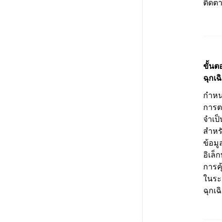
ติดตา
ขั้นต
ฉุกเฉ
กำหน
การ
จำเป็
สำหรั
ข้อม
อิเล็ก
การคุ
ในระ
ฉุกเฉ