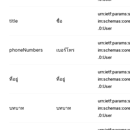
urn:ietf:params:
title
ชื่อ
im:schemas:core
.0:User
urn:ietf:params:
phoneNumbers
เบอร์โทร
im:schemas:core
.0:User
urn:ietf:params:
ที่อยู่
ที่อยู่
im:schemas:core
.0:User
urn:ietf:params:
บทบาท
บทบาท
im:schemas:core
.0:User
urn:ietf:params: