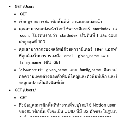
GET /Users
GET
เรียกดูรายการสมาชิกพื้นที่ทำงานแบบแบ่งหน้า
คุณสามารถแบ่งหน้าโดยใช้พารามิเตอร์
แ
startIndex
โปรดทราบว่า
เริ่มต้นที่ 1 และ coun
count
startIndex
ค่าสูงสุดที่ 100
คุณสามารถกรองผลลัพธ์ด้วยพารามิเตอร์
แอตทริ
filter
ที่ถูกต้องในการกรองคือ
,
และ
email
given_name
เช่น
family_name
GET
โปรดทราบว่า
และ
มีความ
given_name
family_name
ต่อความแตกต่างของตัวพิมพ์ใหญ่และตัวพิมพ์เล็ก และ
จะถูกแปลงเป็นตัวพิมพ์เล็ก
GET /Users/
GET
ดึงข้อมูลสมาชิกพื้นที่ทำงานที่ระบุโดยใช้ Notion user
ของสมาชิกนั้น ซึ่งจะเป็น UUID ที่มี 32 อักขระในรูปแ