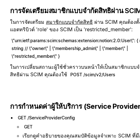
การจัดเตรียมสมาชิกแบบจำกัดสิทธิผ่าน SCI
ในการจัดเตรียม
สมาชิกแบบจำกัดสิทธิ
ผ่าน SCIM คุณต้องตั้
แอตทริบิวต์ 'role' ของ SCIM เป็น 'restricted_member':
\"urn:ietf:params:scim:schemas:extension:notion:2.0:User\": { r
string // \"owner\" | \"membership_admin\" | \"member\" |
\"restricted_member\" }
ในการเปลี่ยนสถานะผู้ใช้ชั่วคราวบนหน้าให้เป็นสมาชิกแบบจ
สิทธิผ่าน SCIM คุณต้องใช้
POST /scim/v2/Users
การกำหนดค่าผู้ให้บริการ (Service Provider
GET /ServiceProviderConfig
GET
เรียกดูคำอธิบายของคุณสมบัติข้อมูลจำเพาะ SCIM ที่มีอ