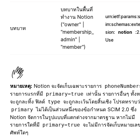
บทบาทในพื้นที่
ทำงาน Notion
urn:ietf:params:
("owner" |
im:schemas:ext
บทบาท
"membership_
sion:
notion
:2
admin" |
Use
"member")
หมายเหตุ:
Notion จะจัดเก็บเฉพาะรายการ
phoneNumber
รายการแรกที่มี
เท่านั้น รายการอื่นๆ ทั้ง
primary=true
จะถูกละทิ้ง ฟิลด์
จะถูกละเว้นโดยสิ้นเชิง โปรดทราบว
type
ไม่ได้เป็นส่วนหนึ่งของข้อกำหนด SCIM 2.0 ซึ่ง
primary
Notion จัดการในรูปแบบที่แตกต่างจากมาตรฐาน หากไม่มี
รายการใดที่มี
จะไม่มีการจัดเก็บหมายเล
primary=true
ศัพท์ใดๆ