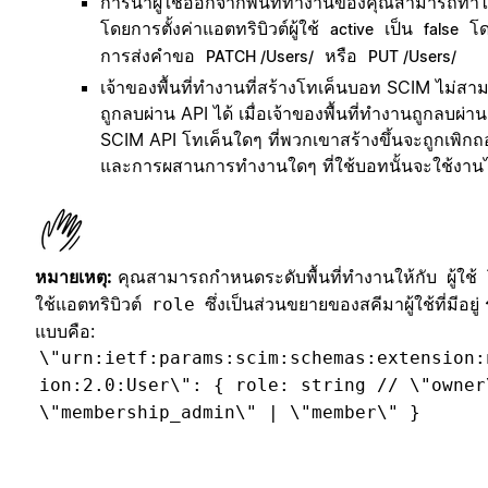
การนำผู้ใช้ออกจากพื้นที่ทำงานของคุณสามารถทำไ
โดยการตั้งค่าแอตทริบิวต์ผู้ใช้
เป็น
โด
active
false
การส่งคำขอ
หรือ
PATCH /Users/
PUT /Users/
เจ้าของพื้นที่ทำงานที่สร้างโทเค็นบอท SCIM ไม่สา
ถูกลบผ่าน API ได้ เมื่อเจ้าของพื้นที่ทำงานถูกลบผ่าน
SCIM API โทเค็นใดๆ ที่พวกเขาสร้างขึ้นจะถูกเพิก
และการผสานการทำงานใดๆ ที่ใช้บอทนั้นจะใช้งานไ
หมายเหตุ:
คุณสามารถกำหนดระดับพื้นที่ทำงานให้กับ
ผู้ใช้
ใช้แอตทริบิวต์
ซึ่งเป็นส่วนขยายของสคีมาผู้ใช้ที่มีอยู่ 
role
แบบคือ:
\"urn:ietf:params:scim:schemas:extension:
ion:2.0:User\": { role: string // \"owner
\"membership_admin\" | \"member\" }