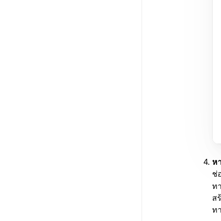
หา
ช่
ทา
สร
ทา