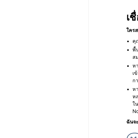
เช
ใครสา
คุ
พื
สม
หา
เข
กา
หา
หล
ใน
No
ฉันจะ