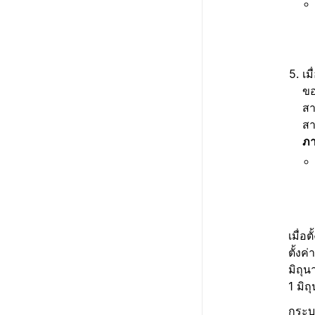
เม
ขอ
สา
ส
ภ
เมื่อ
ตั้งค
มิถุน
1 มิถ
กระบว