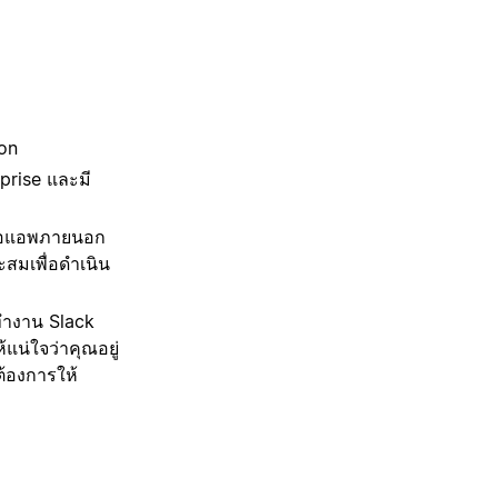
ion
prise และมี
อมต่อแอพภายนอก
าะสมเพื่อดำเนิน
่ทำงาน Slack
แน่ใจว่าคุณอยู่
ณต้องการให้