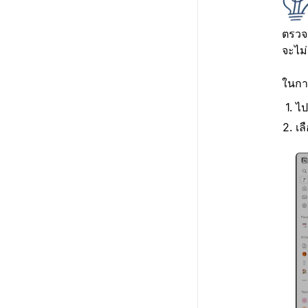
ตรวจส
จะไม
ในการ
ไป
เล