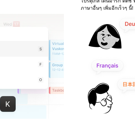
โปรตุเกส เดนมาร์ก ดัตช์ 
ภาษาอื่นๆ เพิ่มอีกเร็วๆ นี้!