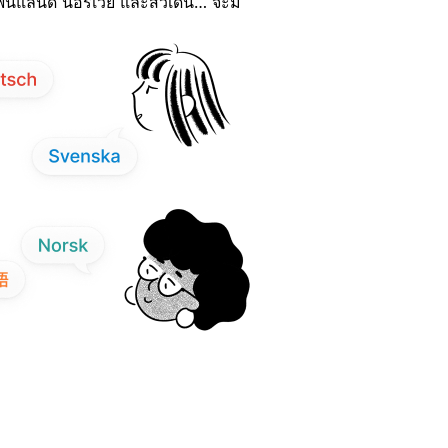
ฟินแลนด์ นอร์เวย์ และสวีเดน… จะมี