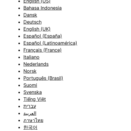
English (US)
Bahasa Indonesia
Dansk
Deutsch
English (UK)
Español (España)
Español (Latinoamérica)
Français (France)
Italiano
Nederlands
Norsk
Português (Brasil)
Suomi
Svenska
Tiếng Việt
עברית
العربية
ภาษาไทย
한국어