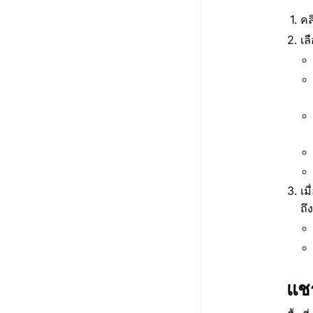
คล
เล
เม
ถึ
แชร