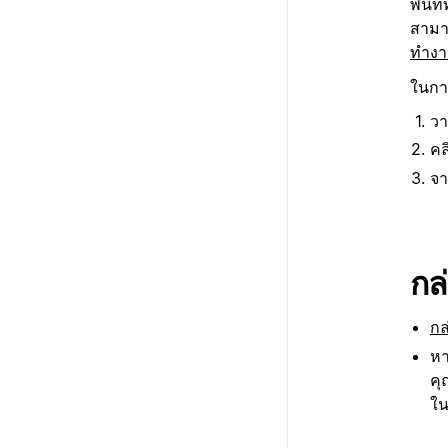
พื้นท
สามา
ทำงา
ในการ
วา
คล
จา
กล
กล
หา
คุ
ใน