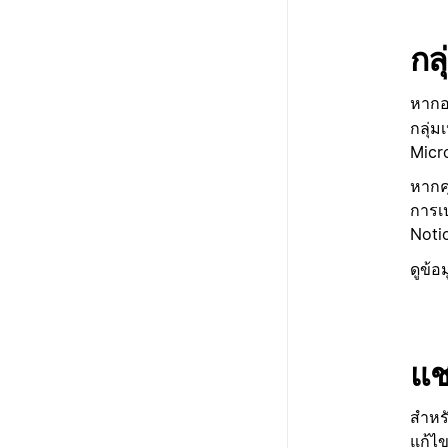
กล
หากอง
กลุ่ม
Micro
หากคุ
การเป
Notio
ดูข้อ
แช
สำหร
แก้ไข