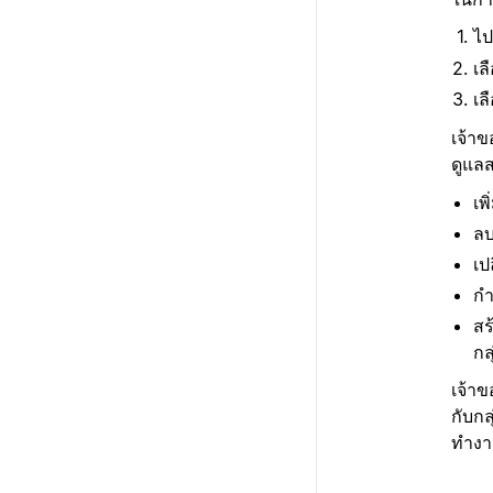
ไป
เล
เล
เจ้าข
ดูแลส
เพ
ลบ
เปล
กำ
สร
กลุ
เจ้า
กับกล
ทำงาน