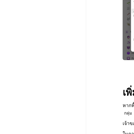
เพ
หากพ
กลุ่ม
เจ้าข
ในการ