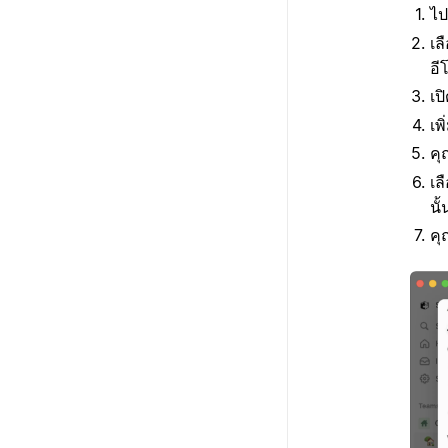
ไป
เล
อี
เป
เพ
ค
เล
นั้
คุ