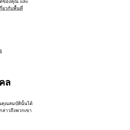
ษัทของคุณ และ
ี่ยวกับพื้นที่
้
คคล
ุณสมบัตินั้นได้
ารกล่าวถึงพวกเขา