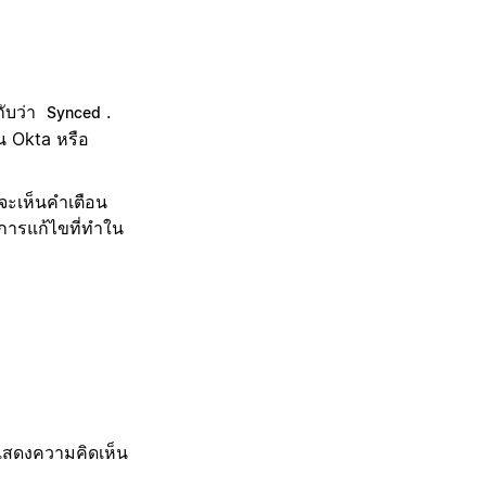
กับว่า
.
Synced
่น Okta หรือ
ณจะเห็นคำเตือน
บการแก้ไขที่ทำใน
 แสดงความคิดเห็น