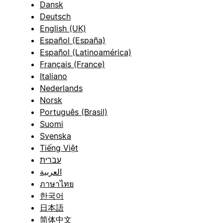
Dansk
Deutsch
English (UK)
Español (España)
Español (Latinoamérica)
Français (France)
Italiano
Nederlands
Norsk
Português (Brasil)
Suomi
Svenska
Tiếng Việt
עברית
العربية
ภาษาไทย
한국어
日本語
简体中文