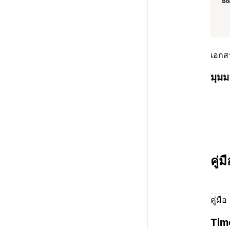
เอกส
มุมม
คู่
คู่มือ
Tim