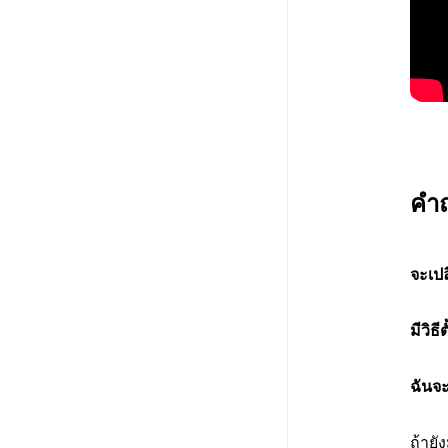
คำถ
จะเปล
มีวิธ
ฉันจะ
ถ้าย