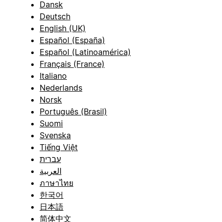
Dansk
Deutsch
English (UK)
Español (España)
Español (Latinoamérica)
Français (France)
Italiano
Nederlands
Norsk
Português (Brasil)
Suomi
Svenska
Tiếng Việt
עברית
العربية
ภาษาไทย
한국어
日本語
简体中文