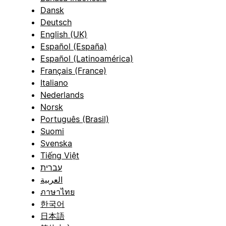
Dansk
Deutsch
English (UK)
Español (España)
Español (Latinoamérica)
Français (France)
Italiano
Nederlands
Norsk
Português (Brasil)
Suomi
Svenska
Tiếng Việt
עברית
العربية
ภาษาไทย
한국어
日本語