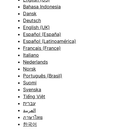
Bahasa Indonesia
Dansk
Deutsch
English (UK)
Español (España)
Español (Latinoamérica)
Français (France)
Italiano
Nederlands
Norsk
Português (Brasil)
Suomi
Svenska
Tiếng Việt
עברית
العربية
ภาษาไทย
한국어