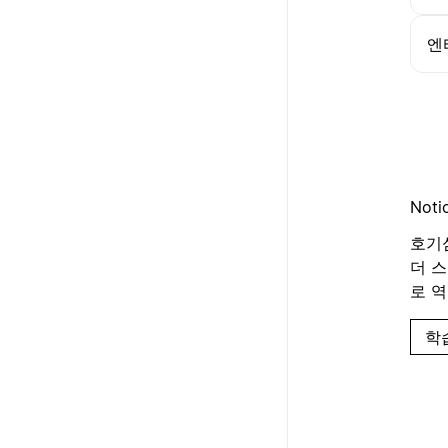
엔
Not
호기심
더 
로 
학