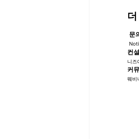
더
문
No
컨설
니즈
커뮤
웨비