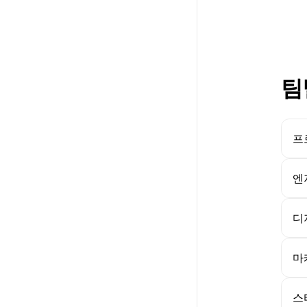
팀
프
엔
디
마
스