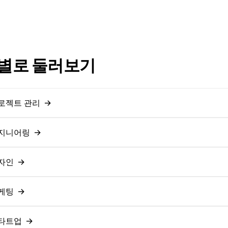
별로 둘러보기
로젝트 관리
→
지니어링
→
자인
→
케팅
→
타트업
→