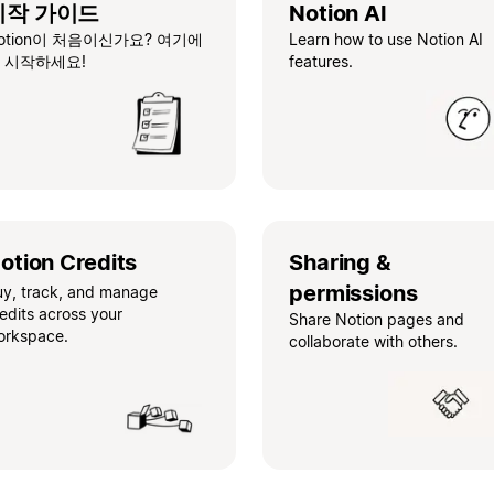
시작 가이드
Notion AI
otion이 처음이신가요? 여기에
Learn how to use Notion AI
 시작하세요!
features.
otion Credits
Sharing &
permissions
uy, track, and manage
edits across your
Share Notion pages and
orkspace.
collaborate with others.