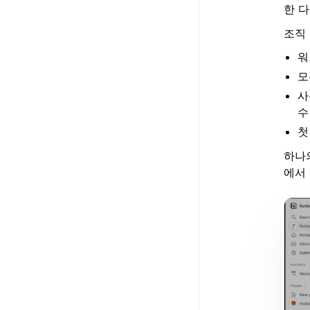
한 
조직
워
모
사
수
첫
하나의
에서