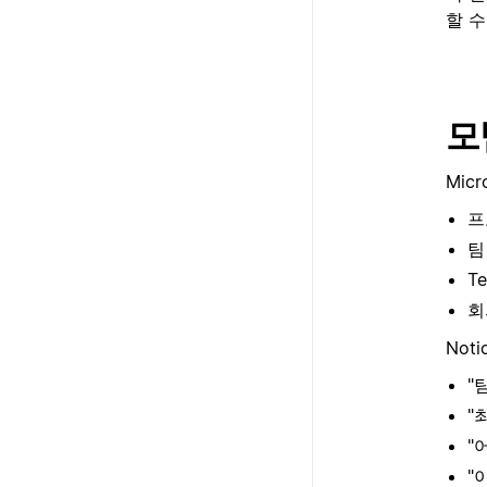
할 수
모
Mic
프
팀
T
회
Not
"
"
"
"