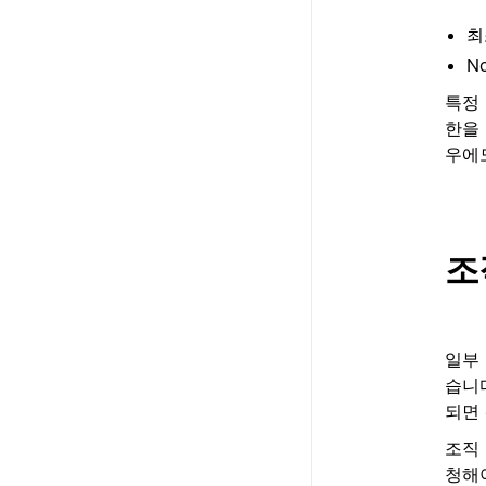
최
N
특정 
한을 
우에
조
일부 
습니다
되면 
조직 
청해야