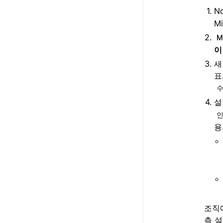
N
M
M
이
새
표
설
용
조직에
측 설