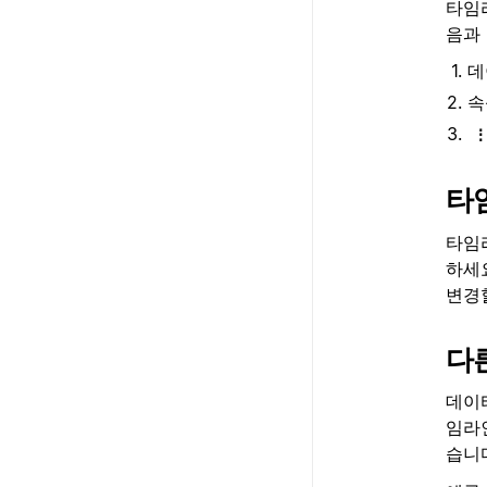
타임
음과
데
속
타
타임
하세
변경
다
데이
임라
습니