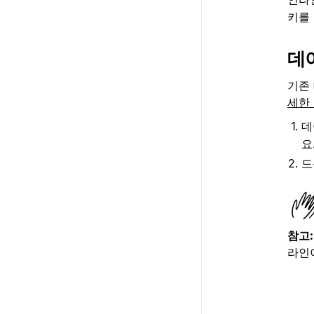
키를
데
기존
세한
데
요
드
참고:
라인