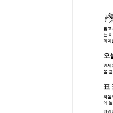
참고:
는 
의미
오
언제
을 
표
타임
에 볼
타임