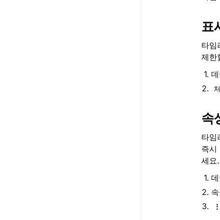
표
타임
제한할
데
처
속
타임
즉시
세요.
데
속