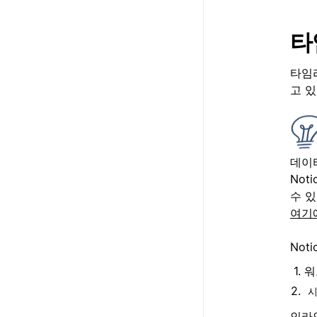
타
타임
고 
데이
Not
수 있
여기
Not
워
인라