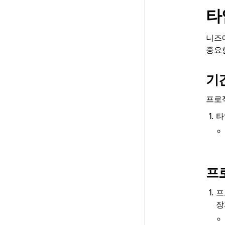
타
니즈
중요
기
프로
타
프
프
장