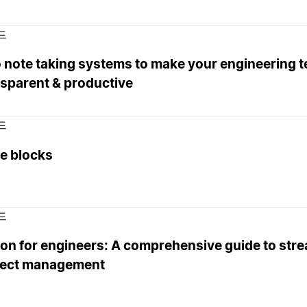
드
 note taking systems to make your engineering 
nsparent & productive
드
e blocks
드
ion for engineers: A comprehensive guide to stre
ject management