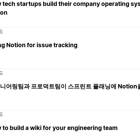
 tech startups build their company operating sy
ion
드
g Notion for issue tracking
드
니어링팀과 프로덕트팀이 스프린트 플래닝에 Notion
드
to build a wiki for your engineering team