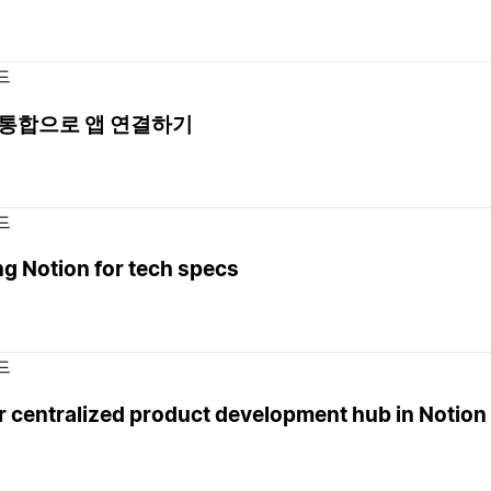
드
I 통합으로 앱 연결하기
드
g Notion for tech specs
드
r centralized product development hub in Notion