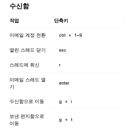
수신함
작업
단축키
이메일 계정 전환
+
ctrl
1~9
열린 스레드 닫기
esc
스레드에 회신
r
이메일 스레드 열
enter
기
수신함으로 이동
+
g
i
보낸 편지함으로
+
g
t
이동