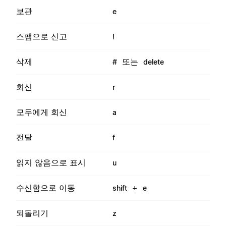
보관
e
스팸으로 신고
!
삭제
또는
#
delete
회신
r
모두에게 회신
a
전달
f
읽지 않음으로 표시
u
수신함으로 이동
+
shift
e
되돌리기
z