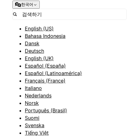
한국어
English (US)
Bahasa Indonesia
Dansk
Deutsch
English (UK)
Español (España)
Español (Latinoamérica)
Français (France)
Italiano
Nederlands
Norsk
Português (Brasil)
Suomi
Svenska
Tiếng Việt