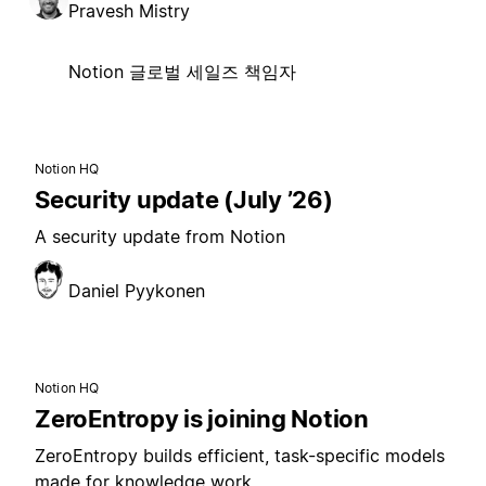
Pravesh Mistry
Notion 글로벌 세일즈 책임자
Notion HQ
Security update (July ’26)
A security update from Notion
Daniel Pyykonen
Notion HQ
ZeroEntropy is joining Notion
ZeroEntropy builds efficient, task-specific models
made for knowledge work