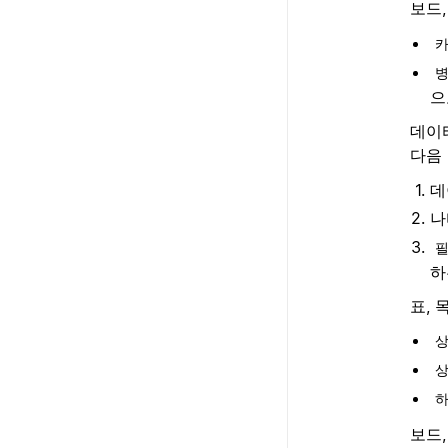
보드,
카
병
으
데이
다음
데
나
필
하
표, 
상
상
하
보드