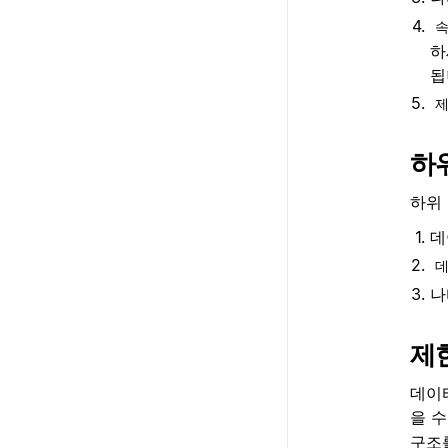
하
됩
제
하
하위
데
데
나
제
데이
을 
구조