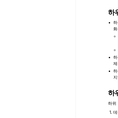
하
하
화
하
제
하
지
하
하위
데