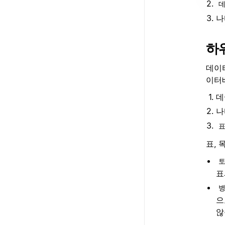
데
나
하
데이
이터
데
나
표
표, 
토
표
병
으
않