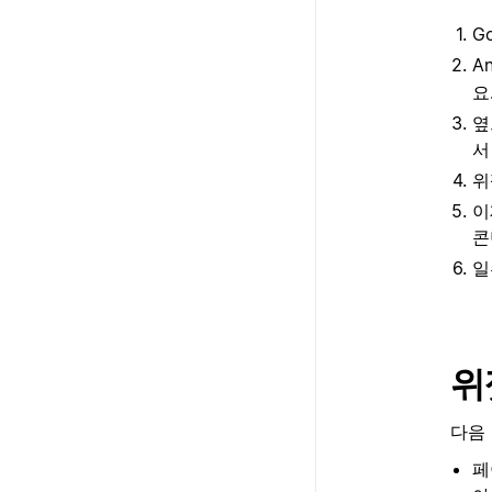
G
A
요
옆
서
위
이
콘
일
위
다음 
페