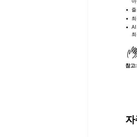
아
즐
최
A
최
참고:
자