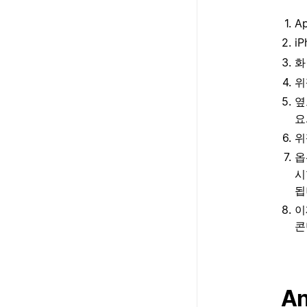
A
i
화
위
옆
요
위
옵
시
됩
이
콘
An