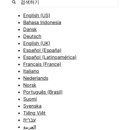
English (US)
Bahasa Indonesia
Dansk
Deutsch
English (UK)
Español (España)
Español (Latinoamérica)
Français (France)
Italiano
Nederlands
Norsk
Português (Brasil)
Suomi
Svenska
Tiếng Việt
עברית
العربية