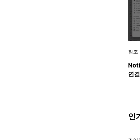
참조
No
연결
인
가이