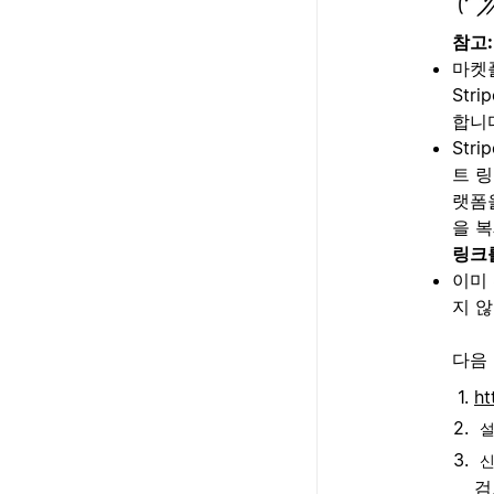
참고:
마켓
Str
합니
Str
트 
랫폼을
을 복
링크
이미 
지 
다음
ht
검