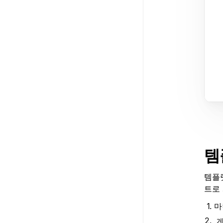
템
템플릿
트로
마