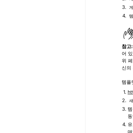
템
참고
어 
위 
신의
템플
ht
새
템
동
유
매