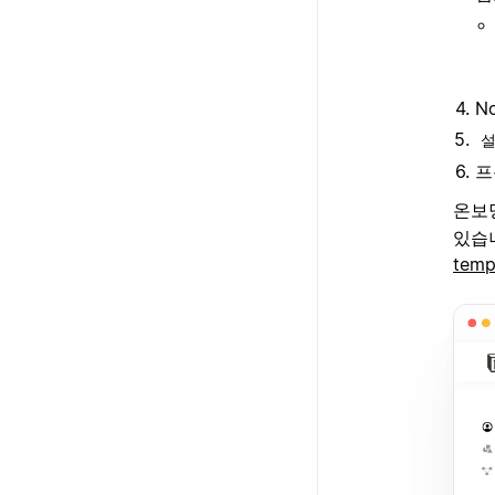
N
프
온보
있습니
temp