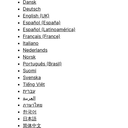
Dansk
Deutsch
English (UK)
Español (España)
Español (Latinoamérica)
Français (France)
Italiano
Nederlands
Norsk
Português (Brasil)
Suomi
Svenska
Tiếng Việt
עברית
العربية
ภาษาไทย
한국어
日本語
简体中文