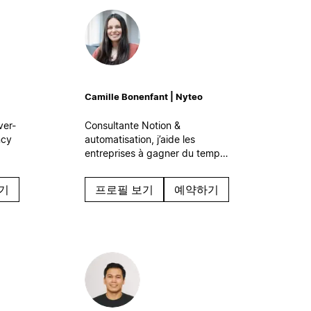
Camille Bonenfant | Nyteo
ver-
Consultante Notion &
ncy
automatisation, j’aide les
entreprises à gagner du temps
 your
et à travailler plus sereinement
are
grâce à des systèmes digitaux
기
프로필 보기
예약하기
simples et efficaces, qui
s’intègrent naturellement à leur
quotidien.
at