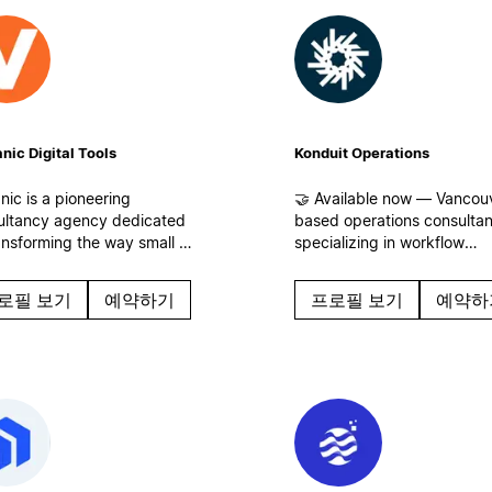
nic Digital Tools
Konduit Operations
nic is a pioneering
🤝 Available now — Vancou
ultancy agency dedicated
based operations consulta
ansforming the way small to
specializing in workflow
um-sized businesses
analysis. We identify where
s) and corporations
time, energy, and revenue 
로필 보기
예약하기
프로필 보기
예약하
ge information, enhance
leaking for businesses of all
collaboration, and
sizes and build streamlined
ize their operational
workflows, centralized
flows.
operations, and systems th
scale in Notion!