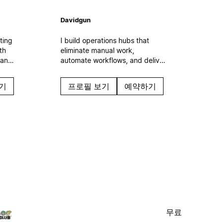
Davidgun
ting
I build operations hubs that
th
eliminate manual work,
 and
automate workflows, and deliver
n the
measurable time savings. Expert
f
in AI integration, process
기
프로필 보기
예약하기
automation, and ROI-focused
s.
systems that scale with your
business.
무료