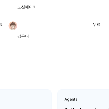
노션페이커
료
무료
김우디
Agents