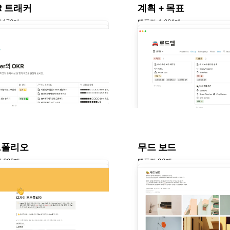
R 트래커
계획 + 목표
 178개
템플릿 4,831개
트폴리오
무드 보드
 622개
템플릿 93개