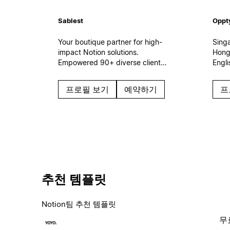
Sablest
Oppt
Your boutique partner for high-
Sing
impact Notion solutions.
Hong
Empowered 90+ diverse clients
Engl
in 2023-2026. Every team
impl
needs a dedicated Notion
work
프로필 보기
예약하기
프
partner to achieve its full
cust
potential. Let's collaborate and
conn
build a custom Notion
and A
workspace tailored to your
Sales
unique needs.
rollo
gove
추천 템플릿
Notion팀 추천 템플릿
무