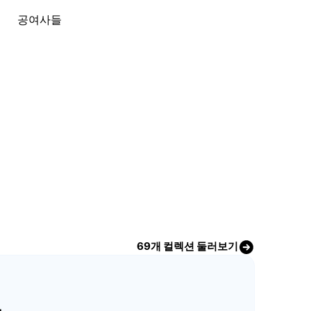
공여사들
69개 컬렉션 둘러보기