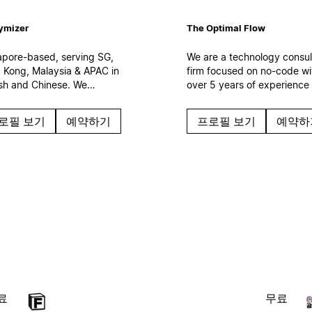
ymizer
The Optimal Flow
apore-based, serving SG,
We are a technology consul
 Kong, Malaysia & APAC in
firm focused on no-code wi
ish and Chinese. We
over 5 years of experience
ement Notion as the
150 clients. We specialize i
space layer of your
creation and optimization o
로필 보기
예약하기
프로필 보기
예약하
omer operations —
digital work systems,
ected to Salesforce, CRM
automations and AI solution
I agents. Certified
Based in Spain.
force partner. Enterprise
uts, integrations,
rnance.
료
무료