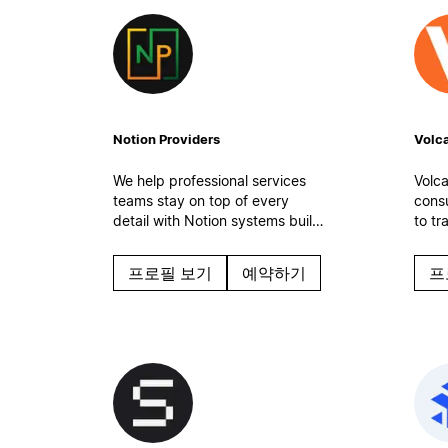
Notion Providers
Volca
We help professional services
Volca
teams stay on top of every
cons
detail with Notion systems built
to tr
for real-world work. Organized
medi
tasks, clean processes, and
(SMB
프로필 보기
예약하기
프
automatic workflows to keep
mana
operations steady even on the
team 
busiest days.
optim
work