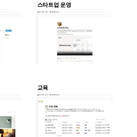
스타트업 운영
템플릿 668개
교육
템플릿 663개