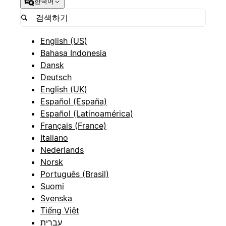
한국어
English (US)
Bahasa Indonesia
Dansk
Deutsch
English (UK)
Español (España)
Español (Latinoamérica)
Français (France)
Italiano
Nederlands
Norsk
Português (Brasil)
Suomi
Svenska
Tiếng Việt
עברית