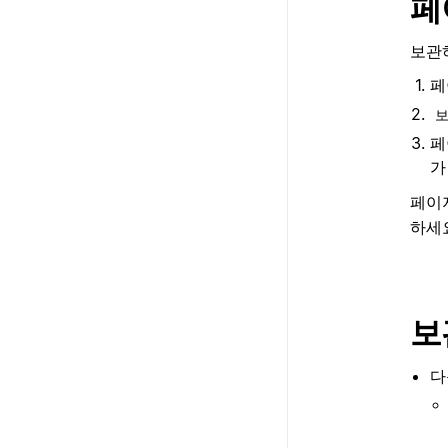
페
보관
페
페
가
페이
하세
보
다