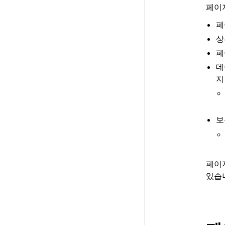
페이
페
상
페
데
지
보
페이
있습