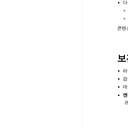
다
콘텐
보
라
검
데
엔
관