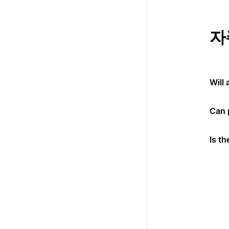
자
Will
Can 
Is th