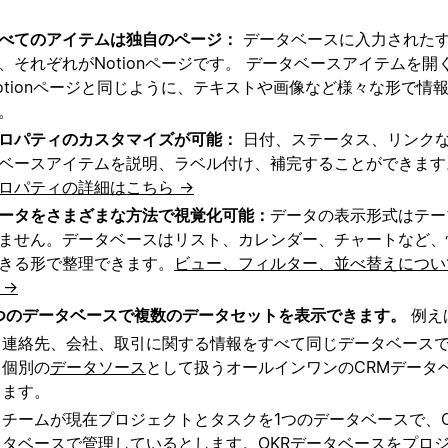
べてのアイテムは独自のページ：
データベースに入力された
、それぞれがNotionページです。 データベースアイテムを開
otionページと同じように、テキストや画像など様々な形で情
。
ロパティのカスタマイズが可能：
日付、ステータス、リンク
ベースアイテムを説明、ラベル付け、補完することができます
ロパティの詳細はこちら →
ータをさまざまな方法で視覚化可能：
データの表示形式はテー
ません。データベースはリスト、カレンダー、チャートなど、
きる形で整理できます
。
ビュー、フィルター、並べ替えについ
 →
つのデータベースで複数のデータセットを表示できます。
例え
連絡先、会社、取引に関する情報をすべて同じデータベース
個別の
データソース
として扱うオールインワンのCRMデータ
ます。
チームが現在プロジェクトとタスクを1つのデータベースで、O
タベースで管理しているとします。OKRデータベースをプロ