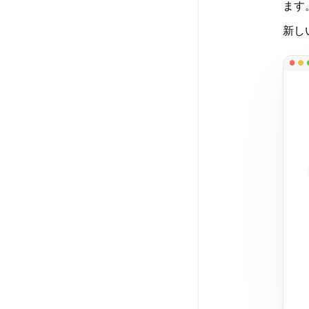
ます
新し