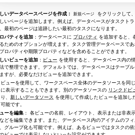
しいデータベースページを作成：
をクリックして
新規ページ
しいページを追加します。例えば、データベースがタスクトラ
、最初のページは追跡したい最初のタスクになります。
ロパティを追加
：データベースに
プロパティ
を追加すると、
るためのオプションが増えます。タスク管理データベースであ
プロパティや期限プロパティなどを含めることができます。
しいビューを追加
：
ビュー
を使用すると、データベース内の
法で整理できます。デフォルトでは、データベースはテーブル
ますが、必要なだけビューを追加できます。
ビューを使用して、ワークスペース全体のデータソースを同
に表示することもできます。別のデータソースの
リンクドビ
り、
新しいデータソース
を使用して作成したビューを追加し
可能です。
ューを編集
： 各ビューの名前、レイアウト、表示または非表
などを編集できます。また、データベース内のアイテムのフィ
、グループ化も可能です。例えば、あるビューではタスクの依
のビューでは表示しないといった設定ができます。