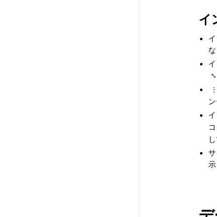
イ
イ
な
イ
⤡
ン
イ
コ
し
サ
示
デ