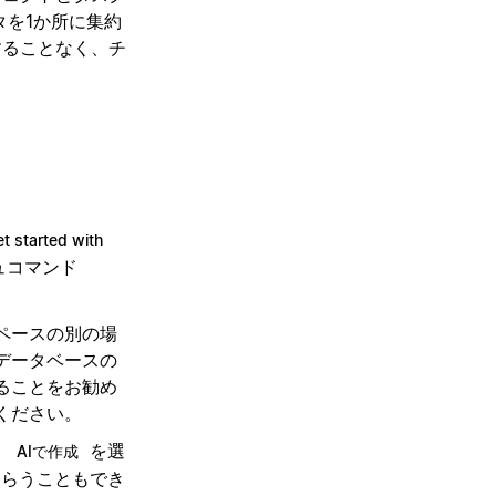
タを1か所に集約
することなく、チ
t started with
ュコマンド
ペースの別の場
データベースの
ることをお勧め
ください。
、
を選
AIで作成
もらうこともでき