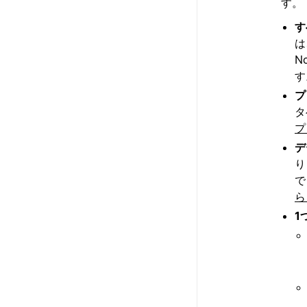
す。
す
は
N
す
プ
タ
プ
デ
り
で
ら
1