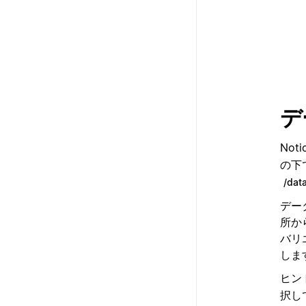
デ
No
の下
/dat
デー
所か
バリ
しま
ヒン
択し