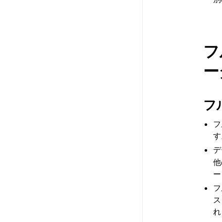
フ
ー
フ
フ
す
デ
他
ー
フ
ス
れ