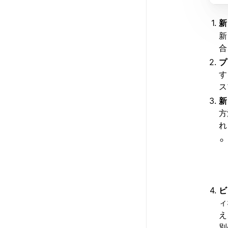
新
新
合
プ
す
ス
新
方
れ
ビ
ィ
え
別