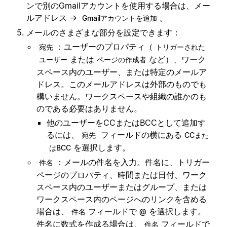
ンで別のGmailアカウントを使用する場合は、メー
ルアドレス →
。
Gmailアカウントを追加
メールのさまざまな部分を設定できます：
：ユーザーのプロパティ（
宛先
トリガーされた
または
など）、ワーク
ユーザー
ページの作成者
スペース内のユーザー、または特定のメールア
ドレス。このメールアドレスは外部のものでも
構いません。ワークスペースや組織の誰かのも
のである必要はありません。
他のユーザーをCCまたはBCCとして追加す
るには、
フィールドの横にある
宛先
CCまた
を選択します。
はBCC
：メールの件名を入力。件名に、トリガー
件名
ページのプロパティ、時間または日付、ワーク
スペース内のユーザーまたはグループ、または
ワークスペース内のページへのリンクを含める
場合は、
フィールドで
を選択します。
件名
@
件名に数式を作成る場合は、
フィールドで
件名