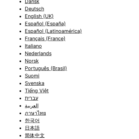
Dansk
Deutsch
English (UK)
Español (España)
Español (Latinoamérica)
Français (France)
Italiano
Nederlands
Norsk
Português (Brasil)
Suomi
Svenska
Tiếng Việt
עברית
العربية
ภาษาไทย
한국어
日本語
简体中文