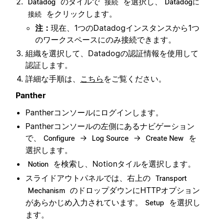
のタイルで
を選択し、
Datadog
接続
Datadogに
をクリックします。
接続
注：
現在、1つのDatadogインスタンスから1つ
のワークスペースにのみ接続できます。
組織を選択して、Datadogの認証情報を使用して
認証します。
詳細な手順は、
こちら
をご覧ください。
Panther
Pantherコンソールにログインします。
Pantherコンソールの左側にあるナビゲーション
で、
→
→
を
Configure
Log Source
Create New
選択します。
を検索し、Notionタイルを選択します。
Notion
スライドアウトパネルでは、右上の
Transport
のドロップダウンにHTTPオプション
Mechanism
があらかじめ入力されています。
を選択し
Setup
ます。