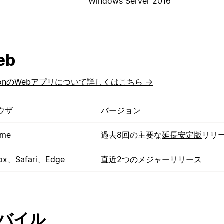
Windows Server 2016
eb
tionのWebアプリについて詳しくはこちら →
ウザ
バージョン
ome
過去8回の主要な
延長安定版
リリ
fox、Safari、Edge
直近2つのメジャーリリース
バイル