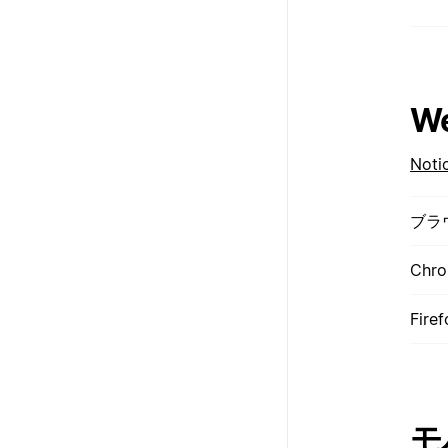
W
No
ブラ
Chr
Fire
モ