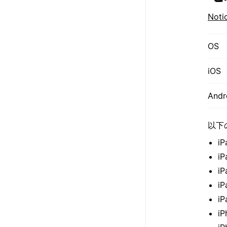
No
OS
iOS
Andr
以下
iP
iP
i
iP
i
iP