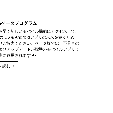
ionベータプログラム
も早く新しいモバイル機能にアクセスして、
onのiOS & Androidアプリの未来を築くため
ひご協力ください。ベータ版では、不具合の
よびアップデートが標準のモバイルアプリよ
期に適用されます 📲
を読む
→