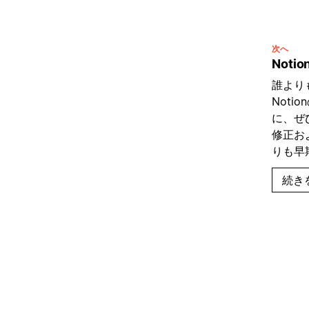
次へ
Not
誰より
Noti
に、ぜ
修正お
りも早
続き