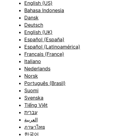
English (US)
Bahasa Indonesia
Dansk
Deutsch
English (UK)
Español (España)
Español (Latinoamérica)
Français (France)
Italiano
Nederlands
Norsk
Português (Brasil)
Suomi
Svenska
Tiếng Việt
עברית
العربية
ภาษาไทย
한국어