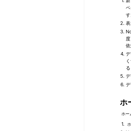
新
ペ
す
表
N
度
依
デ
く
る
デ
デ
ホ
ホー