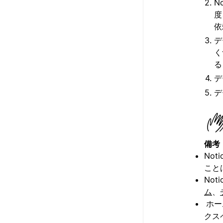
N
度
依
デ
く
る
デ
デ
備考
No
こと
No
ム
、
ホー
クス