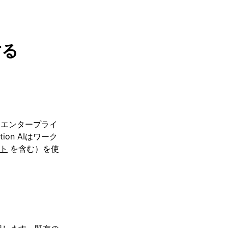
する
。
はエンタープライ
n AIはワーク
ト
を含む）を使