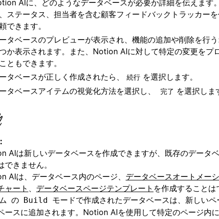
otion AIに、どのようなデータベースが必要か詳細を伝えま
、ステータス、担当者を含む顧客フィードバックトラッカーを
頼できます。
ータベースのプレビューが表示され、機能の追加や削除を行う
つか表示されます。また、Notion AIに対して特定の変更を
こともできます。
ータベースが正しく作成されたら、
を選択します。
続行
ータベースアイテムの視覚化方法を選択し、
を選択しま
完了
：
tion AIは新しいデータベースを作成できますが、既存のデータ
はできません。
tion AIは、データベース内のページ、
データベースオートメー
チャート
、
データベースページテンプレート
を作成することは
の
モードで作成されたデータベースは、新しいペ
ム
Build
ペースに追加されます。Notion AIを使用して特定のページ内