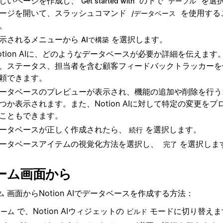
しいページを作成し、
の下で
を選
Get started with
テーブル
ージを開いて、スラッシュコマンド
を使用する
/データベース
。
示されるメニューから
を選択します。
AIで構築
otion AIに、どのようなデータベースが必要か詳細を伝えま
、ステータス、担当者を含む顧客フィードバックトラッカーを
頼できます。
ータベースのプレビューが表示され、機能の追加や削除を行う
つか表示されます。また、Notion AIに対して特定の変更を
こともできます。
ータベースが正しく作成されたら、
を選択します。
続行
ータベースアイテムの視覚化方法を選択し、
を選択しま
完了
ーム画面から
画面からNotion AIでデータベースを作成する方法：
ム
で、Notion AIウィジェットの
モードに切り替えま
ホーム
ビルド