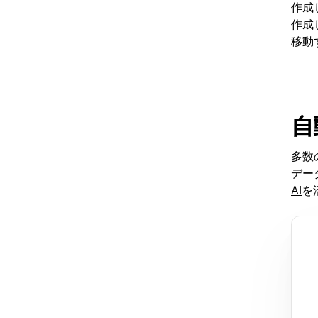
作成
作成
移動
自
多数
デー
AI
を