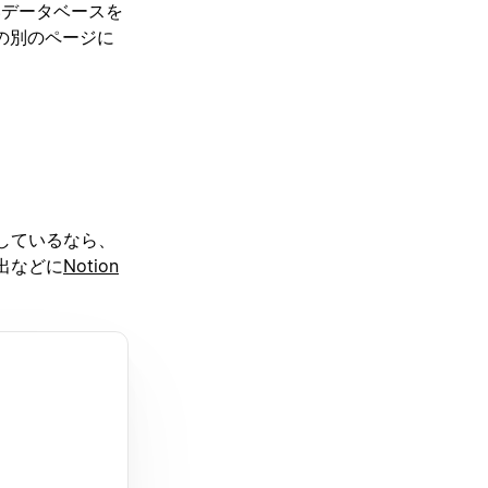
いデータベースを
の別のページに
しているなら、
出などに
Notion