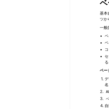
ベ
基本
ツか
一般
ペ
ペ
コ
セ
る
ベー
デ
名
A
自