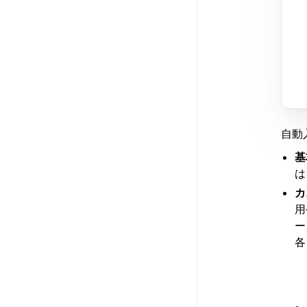
自動
基
は
カ
用
ー
各