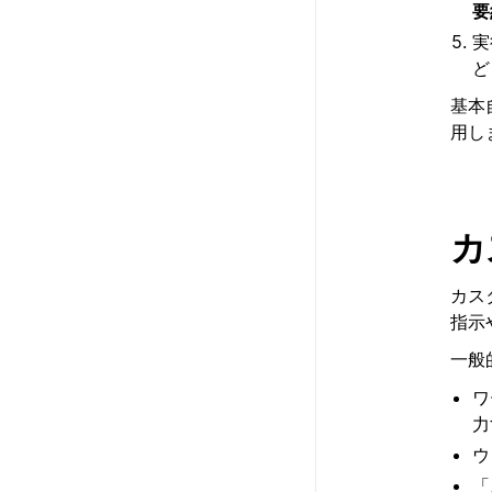
要
実
ど
基本
用し
カ
カス
指示
一般
ワ
力
ウ
「