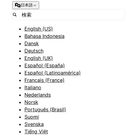
日本語
English (US)
Bahasa Indonesia
Dansk
Deutsch
English (UK)
Español (España)
Español (Latinoamérica)
Français (France)
Italiano
Nederlands
Norsk
Português (Brasil)
Suomi
Svenska
Tiếng Việt