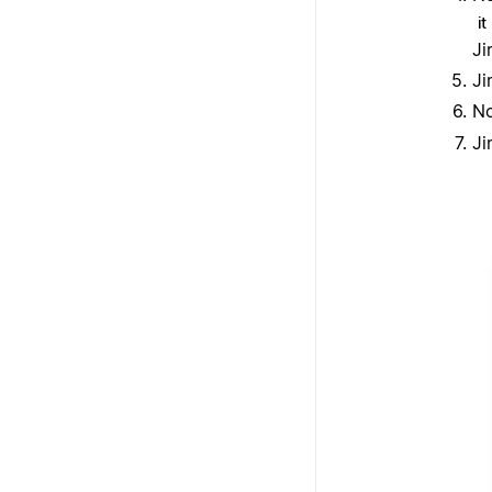
i
J
J
N
J