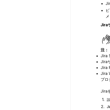
J
ビ
メ
Ji
注：
Jira
Ji
Jira
Jira
プロ
Ji
Ji