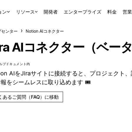
ョン
リソース
開発者
エンタープライズ
料金
営業
プセンター
Notion AIコネクター
ira AIコネクター（ベー
ルプドキュメント内
tion AIをJiraサイトに接続すると、プロジェク
報をシームレスに取り込めます 🎟️
くあるご質問（FAQ）に移動