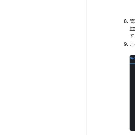
管
ht
す
こ