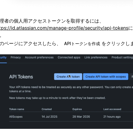
理者の個人用アクセストークンを取得するには、
tps://id.atlassian.com/manage-profile/security/api-tokens
に
。
のページにアクセスしたら、
をクリックし
APIトークンを作成