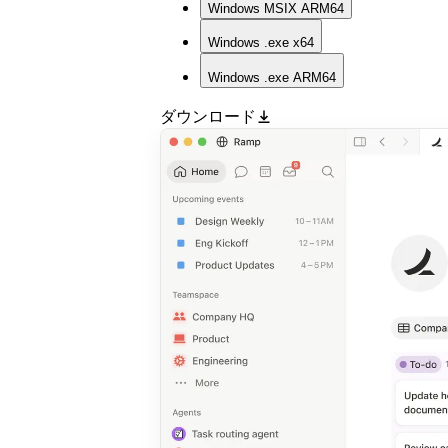
Windows
MSIX ARM64
Windows
.exe x64
Windows
.exe ARM64
ダウンロード