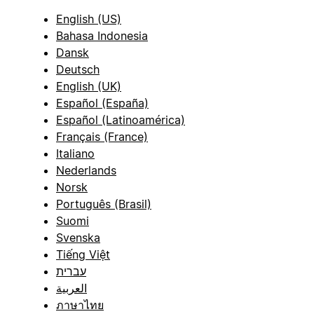
English (US)
Bahasa Indonesia
Dansk
Deutsch
English (UK)
Español (España)
Español (Latinoamérica)
Français (France)
Italiano
Nederlands
Norsk
Português (Brasil)
Suomi
Svenska
Tiếng Việt
עברית
العربية
ภาษาไทย