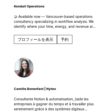
Konduit Operations
🤝 Available now — Vancouver-based operations
consultancy specializing in workflow analysis. We
identify where your time, energy, and revenue are
leaking for businesses of all sizes and build
streamlined workflows, centralized operations, and
プロフィールを表示
予約
systems that scale in Notion!
Camille Bonenfant | Nyteo
Consultante Notion & automatisation, j’aide les
entreprises à gagner du temps et à travailler plus
sereinement grâce à des systèmes digitaux