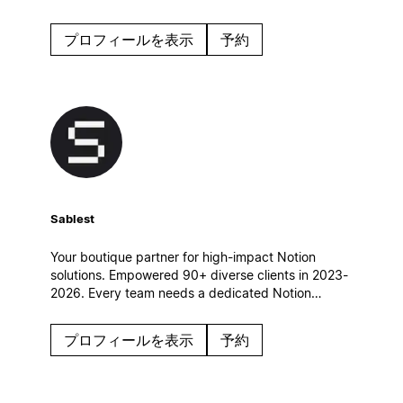
simples et efficaces, qui s’intègrent naturellement à
leur quotidien.
プロフィールを表示
予約
Sablest
Your boutique partner for high-impact Notion
solutions. Empowered 90+ diverse clients in 2023-
2026. Every team needs a dedicated Notion
partner to achieve its full potential. Let's
collaborate and build a custom Notion workspace
プロフィールを表示
予約
tailored to your unique needs.