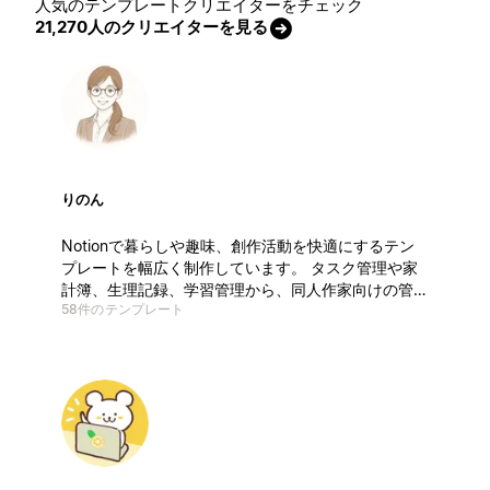
人気のテンプレートクリエイターをチェック
21,270人のクリエイターを見る
りのん
Notionで暮らしや趣味、創作活動を快適にするテン
プレートを幅広く制作しています。 タスク管理や家
計簿、生理記録、学習管理から、同人作家向けの管理
58件のテンプレート
ツールまで多彩に展開。 使いやすく、見やすく、入
力しやすい—— シンプルで少し可愛いデザインが特
徴です。 初心者から上級者、サークル参加者まで対
応。 無料から有料まで、相場より手に取りやすい価
格で提供中です。