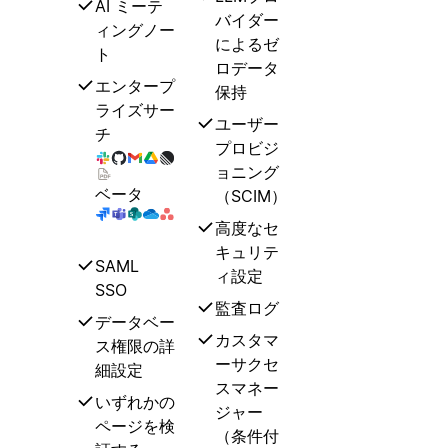
AI ミーテ
バイダー
ィングノー
によるゼ
ト
ロデータ
エンタープ
保持
ライズサー
ユーザー
チ
プロビジ
ョニング
ベータ
（SCIM）
高度なセ
キュリテ
SAML
ィ設定
SSO
監査ログ
データベー
カスタマ
ス権限の詳
ーサクセ
細設定
スマネー
いずれかの
ジャー
ページを検
（条件付