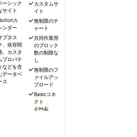
ベーシック
カスタムサ
なサイト
イト
Notionカ
無制限のチ
レンダー
ャート
サブタス
共同作業用
ク、依存関
のブロック
係、カスタ
数の制限な
ムプロパテ
し
ィなどを含
無制限のフ
むデータベ
ァイルアッ
ース
プロード
Basicコネ
クト