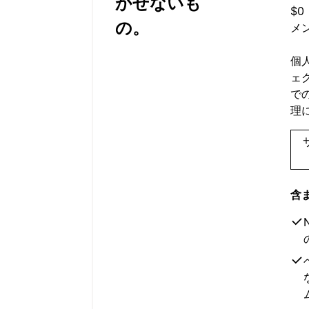
かせないも
$0
の。
メ
個
ェ
で
理
含