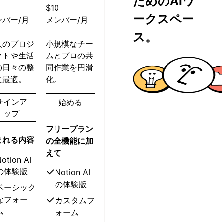
ためのAIワ
$10
ークスペー
ンバー/月
メンバー/月
ス。
人のプロジ
小規模なチー
クトや生活
ムとプロの共
の日々の整
同作業を円滑
に最適。
化。
サインア
始める
ップ
フリープラン
まれる内容
の全機能に加
えて
Notion AI
の体験版
Notion AI
の体験版
ベーシック
なフォー
カスタムフ
ム
ォーム