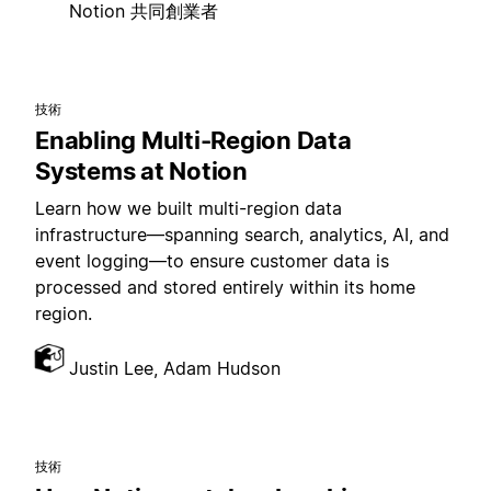
Notion 共同創業者
技術
Enabling Multi-Region Data
Systems at Notion
Learn how we built multi-region data
infrastructure—spanning search, analytics, AI, and
event logging—to ensure customer data is
processed and stored entirely within its home
region.
Justin Lee, Adam Hudson
技術