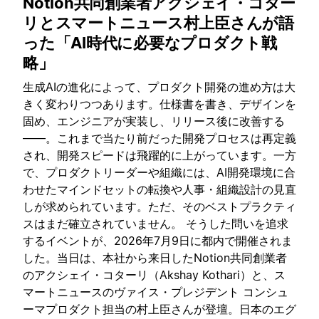
Notion共同創業者アクシェイ・コター
リとスマートニュース村上臣さんが語
った「AI時代に必要なプロダクト戦
略」
生成AIの進化によって、プロダクト開発の進め方は大
きく変わりつつあります。仕様書を書き、デザインを
固め、エンジニアが実装し、リリース後に改善する
——。これまで当たり前だった開発プロセスは再定義
され、開発スピードは飛躍的に上がっています。一方
で、プロダクトリーダーや組織には、AI開発環境に合
わせたマインドセットの転換や人事・組織設計の見直
しが求められています。ただ、そのベストプラクティ
スはまだ確立されていません。 そうした問いを追求
するイベントが、2026年7月9日に都内で開催されま
した。当日は、本社から来日したNotion共同創業者
のアクシェイ・コターリ（Akshay Kothari）と、ス
マートニュースのヴァイス・プレジデント コンシュ
ーマプロダクト担当の村上臣さんが登壇。日本のエグ