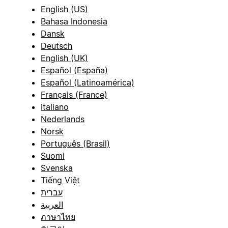
English (US)
Bahasa Indonesia
Dansk
Deutsch
English (UK)
Español (España)
Español (Latinoamérica)
Français (France)
Italiano
Nederlands
Norsk
Português (Brasil)
Suomi
Svenska
Tiếng Việt
עברית
العربية
ภาษาไทย