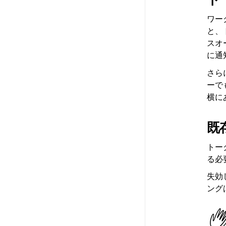
ワー
と、
スオ
に通
さら
ーで
横に
既
トー
る必
失効
ング