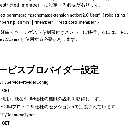
estricted_member」に設定する必要があります。
ietf:params:scim:schemas:extension:notion:2.0:User": { role: string /
bership_admin" | "member" | "restricted_member" }
IM経由でページゲストを制限付きメンバーに移行するには、
PO
使用する必要があります。
m/v2/Usersを
ービスプロバイダー設定
ET /ServiceProviderConfig
GET
利用可能なSCIM仕様の機能の説明を取得します。
SCIMプロトコル仕様のセクション5
で定義されています。
ET /ResourceTypes
GET