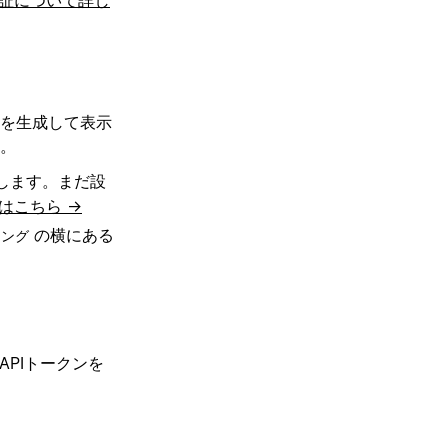
クンを生成して表示
す。
します。まだ設
はこちら →
の横にある
ニング
APIトークンを