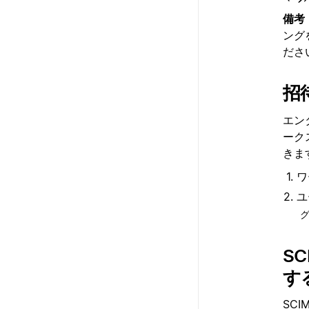
備考
ング
ださ
招
エン
ーク
きま
ワ
ユ
S
す
SCI