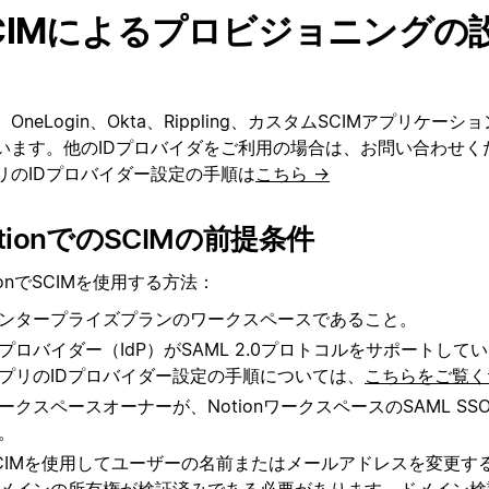
CIMによるプロビジョニングの
OneLogin、Okta、Rippling、カスタムSCIMアプリケー
います。他のIDプロバイダをご利用の場合は、お問い合わせく
リのIDプロバイダー設定の手順は
こちら →
otionでのSCIMの前提条件
ionでSCIMを使用する方法：
ンタープライズプランのワークスペースであること。
Dプロバイダー（IdP）がSAML 2.0プロトコルをサポートし
プリのIDプロバイダー設定の手順については、
こちらをご覧く
ークスペースオーナーが、NotionワークスペースのSAML S
。
CIMを使用してユーザーの名前またはメールアドレスを変更す
メインの所有権が検証済みである必要があります。
ドメイン検