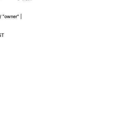
/ "owner" |
ST