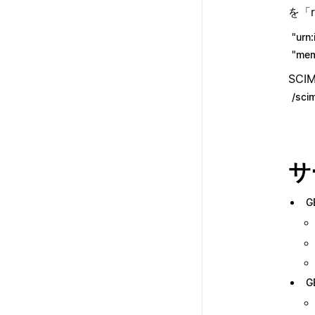
を「r
"urn:
"mem
SC
/sci
サ
G
G