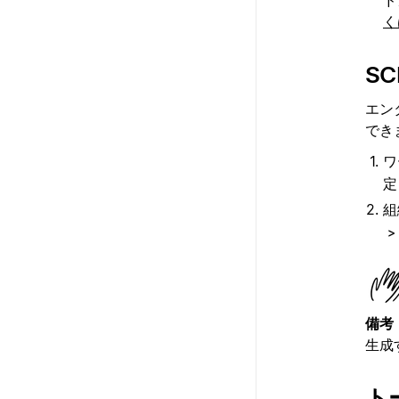
く
S
エン
でき
ワ
定
組
>
備考
生成
ト