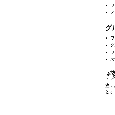
ワ
メ
グ
ワ
グ
ワ
名
注：
とは