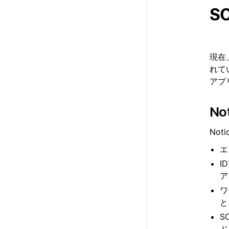
S
現在、
れて
アプ
N
Not
エ
I
ア
ワ
と
S
ド